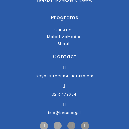
Official Channels & Safety
Programs
Gur Arie
Mabat VeMedia
Shnat
Contact
Nayot street 64, Jerusalem
02-6792954
info@betar.org.il
F
T
I
Y
a
w
n
o