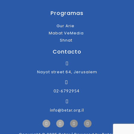
Programas
Gur Arie
Mabat VeMedia
Shnat
Contacto
Nayot street 64, Jerusalem
02-6792954
info@betar.org.il
F
T
I
Y
a
w
n
o
c
i
s
u
e
t
t
t