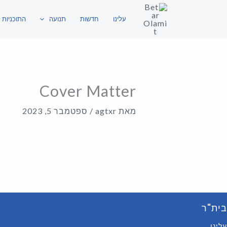
ילוג
עלינו
חדשות
תנועה
התוכניות 
תוכן
Cover Matter
מאת
agtxr
/
ספטמבר 5, 2023
בית"ר
עלינו