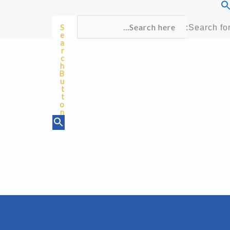
S
Search for
e
a
r
c
h
B
u
t
t
o
n