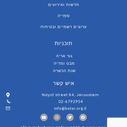
חדשות ואירועים
ספריה
ערוצים רשמיים ובטיחות
תוכניות
גור אריה
מבט ומדיה
שנת הכשרה
איש קשר
Nayot street 64, Jerusalem
02-6792954
info@betar.org.il
Y
I
T
F
o
n
w
a
u
s
i
c
t
t
t
e